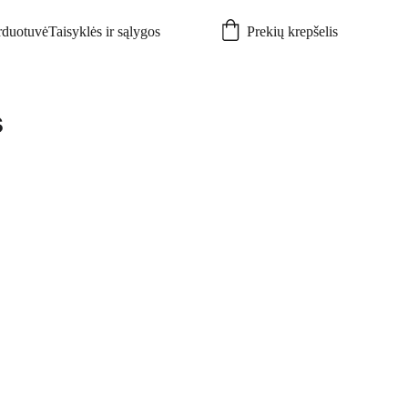
rduotuvė
Taisyklės ir sąlygos
Prekių krepšelis
s