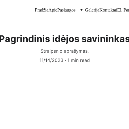
Pradžia
Apie
Paslaugos
Galerija
Kontaktai
El. Pa
Pagrindinis idėjos savininka
Straipsnio aprašymas.
11/14/2023
1 min read