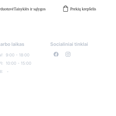
rduotuvė
Taisyklės ir sąlygos
Prekių krepšelis
arbo laikas
Socialiniai tinklai
-V:  9:00 - 18:00
VI:  10:00 - 15:00
I:   -