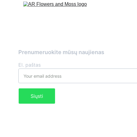
Prenumeruokite mūsų naujienas
El. paštas
Siųsti