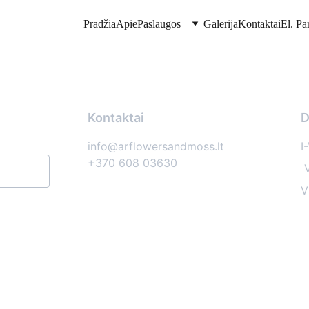
Pradžia
Apie
Paslaugos
Galerija
Kontaktai
El. Pa
Kontaktai
D
info@arflowersandmoss.lt
I
+370 608 03630
 
VI