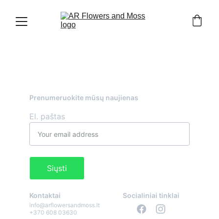
Prenumeruokite mūsų naujienas
El. paštas
Siųsti
Kontaktai
Socialiniai tinklai
info@arflowersandmoss.lt
+370 608 03630